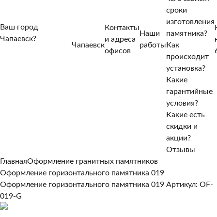
сроки
изготовления
Ваш город
Контакты
Наши
памятника?
Чапаевск?
и адреса
Чапаевск
работы
Как
Нет, другой
офисов
происходит
Да, верно
установка?
Какие
гарантийные
условия?
Какие есть
скидки и
акции?
Отзывы
Главная
Оформление гранитных памятников
Оформление горизонтального памятника 019
Оформление горизонтального памятника 019
Артикул: OF-
019-G