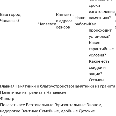
сроки
изготовления
Ваш город
Контакты
Наши
памятника?
Чапаевск?
и адреса
Чапаевск
работы
Как
Нет, другой
офисов
происходит
Да, верно
установка?
Какие
гарантийные
условия?
Какие есть
скидки и
акции?
Отзывы
Главная
Памятники и благоустройство
Памятники из гранита
Памятники из гранита в Чапаевске
Фильтр
Показать все
Вертикальные
Горизонтальные
Эконом,
недорогие
Элитные
Семейные, двойные
Детские