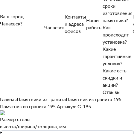
сроки
изготовления
Ваш город
Контакты
Наши
памятника?
Чапаевск?
и адреса
Чапаевск
работы
Как
Нет, другой
офисов
происходит
Да, верно
установка?
Какие
гарантийные
условия?
Какие есть
скидки и
акции?
Отзывы
Главная
Памятники из гранита
Памятник из гранита 195
Памятник из гранита 195
Артикул: G-195
Размер стелы
высота/ширина/толщина, мм