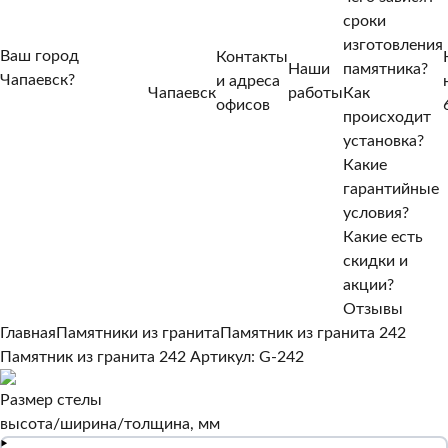
сроки
изготовления
Ваш город
Контакты
Наши
памятника?
Чапаевск?
и адреса
Чапаевск
работы
Как
Нет, другой
офисов
происходит
Да, верно
установка?
Какие
гарантийные
условия?
Какие есть
скидки и
акции?
Отзывы
Главная
Памятники из гранита
Памятник из гранита 242
Памятник из гранита 242
Артикул: G-242
Размер стелы
высота/ширина/толщина, мм