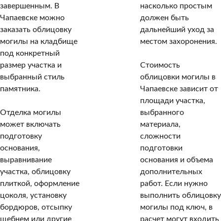
завершенным. В
насколько простым
Чапаевске можно
должен быть
заказать облицовку
дальнейший уход за
могилы на кладбище
местом захоронения.
под конкретный
размер участка и
Стоимость
выбранный стиль
облицовки могилы в
памятника.
Чапаевске зависит от
площади участка,
Отделка могилы
выбранного
может включать
материала,
подготовку
сложности
основания,
подготовки
выравнивание
основания и объема
участка, облицовку
дополнительных
плиткой, оформление
работ. Если нужно
цоколя, установку
выполнить облицовку
бордюров, отсыпку
могилы под ключ, в
щебнем или другие
расчет могут входить