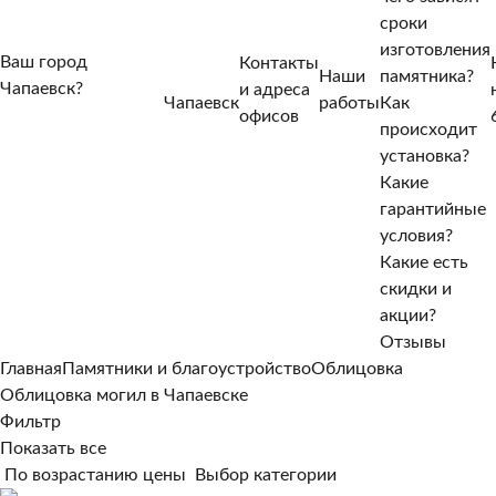
сроки
изготовления
Ваш город
Контакты
Наши
памятника?
Чапаевск?
и адреса
Чапаевск
работы
Как
Нет, другой
офисов
происходит
Да, верно
установка?
Какие
гарантийные
условия?
Какие есть
скидки и
акции?
Отзывы
Главная
Памятники и благоустройство
Облицовка
Облицовка могил в Чапаевске
Фильтр
Показать все
По возрастанию цены
Выбор категории