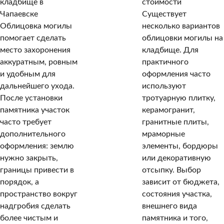
кладбище в
стоимости
Чапаевске
Существует
Облицовка могилы
несколько вариантов
помогает сделать
облицовки могилы на
место захоронения
кладбище. Для
аккуратным, ровным
практичного
и удобным для
оформления часто
дальнейшего ухода.
используют
После установки
тротуарную плитку,
памятника участок
керамогранит,
часто требует
гранитные плиты,
дополнительного
мраморные
оформления: землю
элементы, бордюры
нужно закрыть,
или декоративную
границы привести в
отсыпку. Выбор
порядок, а
зависит от бюджета,
пространство вокруг
состояния участка,
надгробия сделать
внешнего вида
более чистым и
памятника и того,