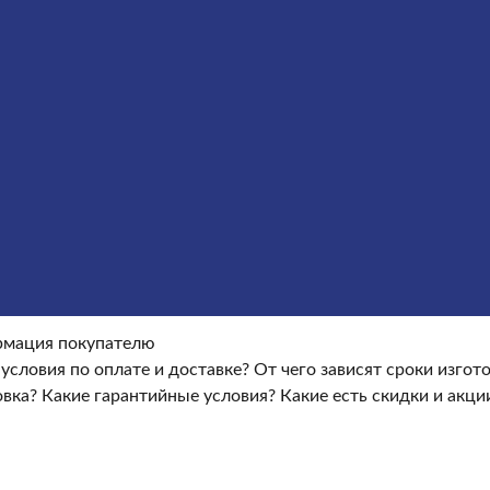
Оформление гранитных памятников
Металлические кре
окупателю
Информация покупателю
Какие условия по опла
ые условия?
Какие есть скидки и акции?
Отзывы
оки изготовления памятника?
Как происходит установка?
Ка
мация покупателю
 условия по оплате и доставке?
От чего зависят сроки изго
овка?
Какие гарантийные условия?
Какие есть скидки и акци