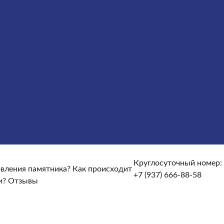
сты
Услуги
Облицовка
Ограды
Вазы
Столы и лавочки
те и доставке?
От чего зависят сроки изготовления
кие гарантийные условия?
Какие есть скидки и акции?
Круглосуточный номер:
товления памятника?
Как происходит
+7 (937) 666-88-58
и?
Отзывы