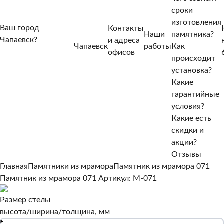
сроки
изготовления
Ваш город
Контакты
Наши
памятника?
Чапаевск?
и адреса
Чапаевск
работы
Как
Нет, другой
офисов
происходит
Да, верно
установка?
Какие
гарантийные
условия?
Какие есть
скидки и
акции?
Отзывы
Главная
Памятники из мрамора
Памятник из мрамора 071
Памятник из мрамора 071
Артикул: M-071
Размер стелы
высота/ширина/толщина, мм