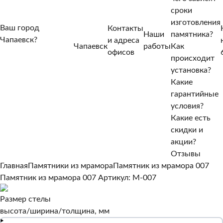
сроки
изготовления
Ваш город
Контакты
Наши
памятника?
Чапаевск?
и адреса
Чапаевск
работы
Как
Нет, другой
офисов
происходит
Да, верно
установка?
Какие
гарантийные
условия?
Какие есть
скидки и
акции?
Отзывы
Главная
Памятники из мрамора
Памятник из мрамора 007
Памятник из мрамора 007
Артикул: M-007
Размер стелы
высота/ширина/толщина, мм