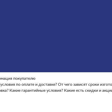
Оформление гранитных памятников
Металлические кре
окупателю
Информация покупателю
Какие условия по опла
ые условия?
Какие есть скидки и акции?
Отзывы
оки изготовления памятника?
Как происходит установка?
Ка
мация покупателю
 условия по оплате и доставке?
От чего зависят сроки изго
овка?
Какие гарантийные условия?
Какие есть скидки и акци