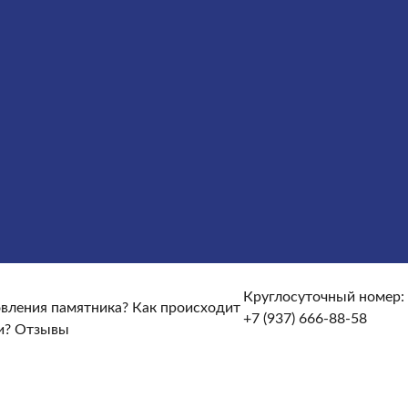
сты
Услуги
Облицовка
Ограды
Вазы
Столы и лавочки
те и доставке?
От чего зависят сроки изготовления
кие гарантийные условия?
Какие есть скидки и акции?
Круглосуточный номер:
товления памятника?
Как происходит
+7 (937) 666-88-58
и?
Отзывы