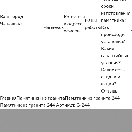
сроки
изготовления
Ваш город
Контакты
Наши
памятника?
Чапаевск?
и адреса
Чапаевск
работы
Как
Нет, другой
офисов
происходит
Да, верно
установка?
Какие
гарантийные
условия?
Какие есть
скидки и
акции?
Отзывы
Главная
Памятники из гранита
Памятник из гранита 244
Памятник из гранита 244
Артикул: G-244