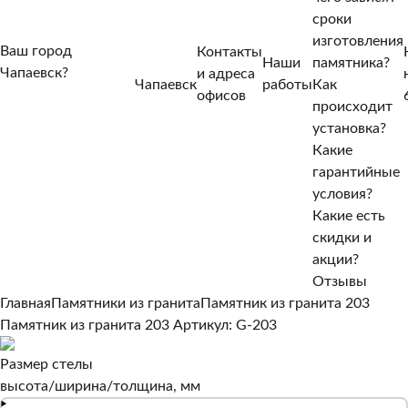
сроки
изготовления
Ваш город
Контакты
Наши
памятника?
Чапаевск?
и адреса
Чапаевск
работы
Как
Нет, другой
офисов
происходит
Да, верно
установка?
Какие
гарантийные
условия?
Какие есть
скидки и
акции?
Отзывы
Главная
Памятники из гранита
Памятник из гранита 203
Памятник из гранита 203
Артикул: G-203
Размер стелы
высота/ширина/толщина, мм