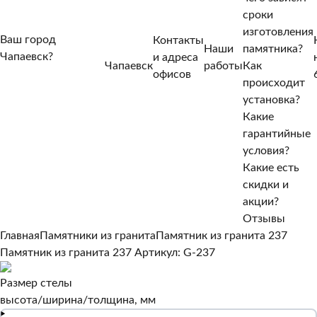
сроки
изготовления
Ваш город
Контакты
Наши
памятника?
Чапаевск?
и адреса
Чапаевск
работы
Как
Нет, другой
офисов
происходит
Да, верно
установка?
Какие
гарантийные
условия?
Какие есть
скидки и
акции?
Отзывы
Главная
Памятники из гранита
Памятник из гранита 237
Памятник из гранита 237
Артикул: G-237
Размер стелы
высота/ширина/толщина, мм