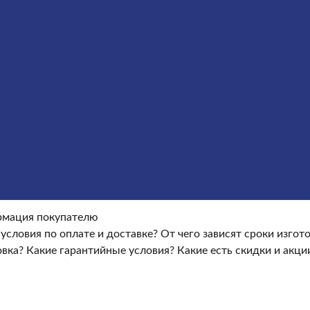
Оформление гранитных памятников
Металлические кре
окупателю
Информация покупателю
Какие условия по опла
ые условия?
Какие есть скидки и акции?
Отзывы
оки изготовления памятника?
Как происходит установка?
Ка
мация покупателю
 условия по оплате и доставке?
От чего зависят сроки изго
овка?
Какие гарантийные условия?
Какие есть скидки и акци