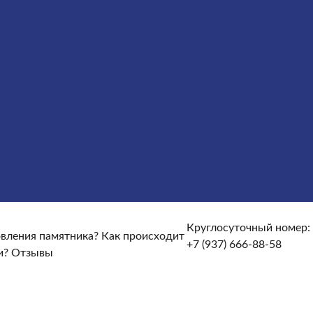
сты
Услуги
Облицовка
Ограды
Вазы
Столы и лавочки
те и доставке?
От чего зависят сроки изготовления
кие гарантийные условия?
Какие есть скидки и акции?
Круглосуточный номер:
товления памятника?
Как происходит
+7 (937) 666-88-58
и?
Отзывы