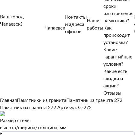
сроки
изготовления
Ваш город
Контакты
Наши
памятника?
Чапаевск?
и адреса
Чапаевск
работы
Как
Нет, другой
офисов
происходит
Да, верно
установка?
Какие
гарантийные
условия?
Какие есть
скидки и
акции?
Отзывы
Главная
Памятники из гранита
Памятник из гранита 272
Памятник из гранита 272
Артикул: G-272
Размер стелы
высота/ширина/толщина, мм