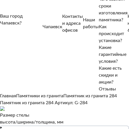
сроки
изготовления
Ваш город
Контакты
Наши
памятника?
Чапаевск?
и адреса
Чапаевск
работы
Как
Нет, другой
офисов
происходит
Да, верно
установка?
Какие
гарантийные
условия?
Какие есть
скидки и
акции?
Отзывы
Главная
Памятники из гранита
Памятник из гранита 284
Памятник из гранита 284
Артикул: G-284
Размер стелы
высота/ширина/толщина, мм