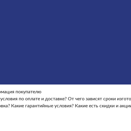
ие гранитных памятников
Металлические кресты
Услуги
окупателю
Информация покупателю
Какие условия по опла
ые условия?
Какие есть скидки и акции?
Отзывы
оки изготовления памятника?
Как происходит установка?
Ка
мация покупателю
 условия по оплате и доставке?
От чего зависят сроки изго
овка?
Какие гарантийные условия?
Какие есть скидки и акци