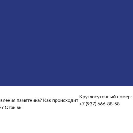
Облицовка
Ограды
Вазы
Столы и лавочки
Щебень на
те и доставке?
От чего зависят сроки изготовления
кие гарантийные условия?
Какие есть скидки и акции?
Круглосуточный номер:
товления памятника?
Как происходит
+7 (937) 666-88-58
и?
Отзывы