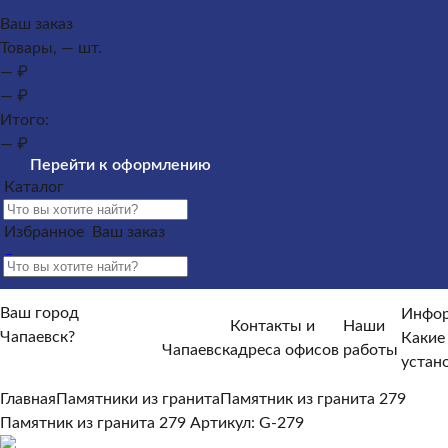
Каталог
Ваш заказ
Товары, — шт.
Памятники из гранита
Памятники из мрамора
Оформлен
— ₽
могилу
— ₽
Контакты и адреса офисов
Наши работы
Информация п
Итого:
памятника?
Как происходит установка?
Какие гарантийн
— ₽
Информация покупателю
Перейти к оформлению
Каталог
Какие условия по оплате и доставке?
От чего зависят ср
Отзывы
Избранное
Ваш заказ
Ваш город
Инфор
Контакты и
Наши
Чапаевск?
Какие
Чапаевск
адреса офисов
работы
Нет, другой
устан
Да, верно
Главная
Памятники из гранита
Памятник из гранита 279
Памятник из гранита 279
Артикул: G-279