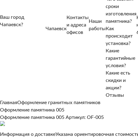
сроки
изготовления
Ваш город
Контакты
Наши
памятника?
Чапаевск?
и адреса
Чапаевск
работы
Как
Нет, другой
офисов
происходит
Да, верно
установка?
Какие
гарантийные
условия?
Какие есть
скидки и
акции?
Отзывы
Главная
Оформление гранитных памятников
Оформление памятника 005
Оформление памятника 005
Артикул: OF-005
Информация о доставке
Указана ориентировочная стоимость