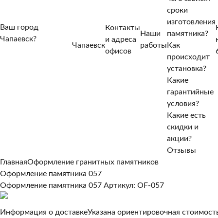
сроки
изготовления
Ваш город
Контакты
Наши
памятника?
Чапаевск?
и адреса
Чапаевск
работы
Как
Нет, другой
офисов
происходит
Да, верно
установка?
Какие
гарантийные
условия?
Какие есть
скидки и
акции?
Отзывы
Главная
Оформление гранитных памятников
Оформление памятника 057
Оформление памятника 057
Артикул: OF-057
Информация о доставке
Указана ориентировочная стоимость