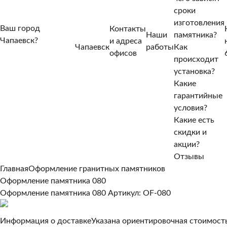
сроки
изготовления
Ваш город
Контакты
Наши
памятника?
Чапаевск?
и адреса
Чапаевск
работы
Как
Нет, другой
офисов
происходит
Да, верно
установка?
Какие
гарантийные
условия?
Какие есть
скидки и
акции?
Отзывы
Главная
Оформление гранитных памятников
Оформление памятника 080
Оформление памятника 080
Артикул: OF-080
Информация о доставке
Указана ориентировочная стоимость