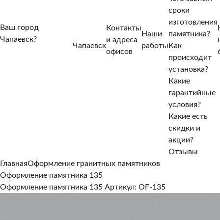
сроки
изготовления
Ваш город
Контакты
Наши
памятника?
Чапаевск?
и адреса
Чапаевск
работы
Как
Нет, другой
офисов
происходит
Да, верно
установка?
Какие
гарантийные
условия?
Какие есть
скидки и
акции?
Отзывы
Главная
Оформление гранитных памятников
Оформление памятника 135
Оформление памятника 135
Артикул: OF-135