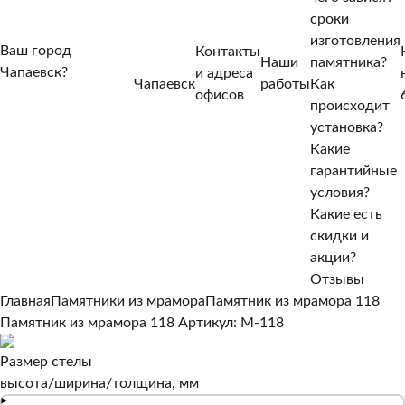
сроки
изготовления
Ваш город
Контакты
Наши
памятника?
Чапаевск?
и адреса
Чапаевск
работы
Как
Нет, другой
офисов
происходит
Да, верно
установка?
Какие
гарантийные
условия?
Какие есть
скидки и
акции?
Отзывы
Главная
Памятники из мрамора
Памятник из мрамора 118
Памятник из мрамора 118
Артикул: M-118
Размер стелы
высота/ширина/толщина, мм