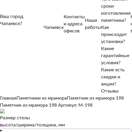
сроки
изготовления
Ваш город
Контакты
Наши
памятника?
Чапаевск?
и адреса
Чапаевск
работы
Как
Нет, другой
офисов
происходит
Да, верно
установка?
Какие
гарантийные
условия?
Какие есть
скидки и
акции?
Отзывы
Главная
Памятники из мрамора
Памятник из мрамора 198
Памятник из мрамора 198
Артикул: M-198
Размер стелы
высота/ширина/толщина, мм