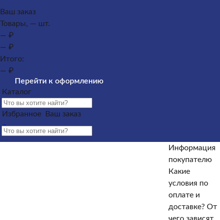
Каталог
Ваш заказ
Товары, — шт.
Памятники из гранита
Памятники из мрамора
— ₽
Оформление гранитных памятников
Металлические
— ₽
кресты
Услуги
Облицовка
Ограды
Вазы
Столы и
Итого:
лавочки
Щебень на могилу
— ₽
Контакты и адреса офисов
Наши работы
Информация
Перейти к оформлению
покупателю
Информация покупателю
Какие условия по
Каталог
оплате и доставке?
От чего зависят сроки изготовления
памятника?
Как происходит установка?
Какие
Избранное
Ваш заказ
гарантийные условия?
Какие есть скидки и акции?
Отзывы
Информация
Информация покупателю
покупателю
Какие
Какие условия по оплате и доставке?
От чего зависят
условия по
сроки изготовления памятника?
Как происходит
оплате и
установка?
Какие гарантийные условия?
Какие есть
доставке?
От
скидки и акции?
Отзывы
чего зависят