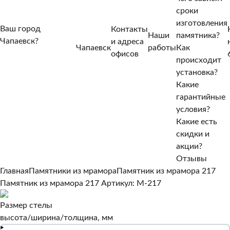
сроки
изготовления
Ваш город
Контакты
Наши
памятника?
Чапаевск?
и адреса
Чапаевск
работы
Как
Нет, другой
офисов
происходит
Да, верно
установка?
Какие
гарантийные
условия?
Какие есть
скидки и
акции?
Отзывы
Главная
Памятники из мрамора
Памятник из мрамора 217
Памятник из мрамора 217
Артикул: M-217
Размер стелы
высота/ширина/толщина, мм