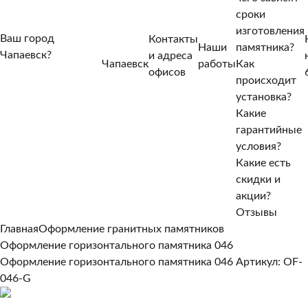
сроки
изготовления
Ваш город
Контакты
Наши
памятника?
Чапаевск?
и адреса
Чапаевск
работы
Как
Нет, другой
офисов
происходит
Да, верно
установка?
Какие
гарантийные
условия?
Какие есть
скидки и
акции?
Отзывы
Главная
Оформление гранитных памятников
Оформление горизонтального памятника 046
Оформление горизонтального памятника 046
Артикул: OF-
046-G