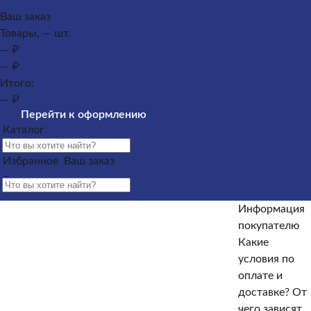
Каталог
Ваш заказ
Товары, — шт.
Памятники из гранита
Памятники из мрамора
— ₽
Оформление гранитных памятников
Металлические
— ₽
кресты
Услуги
Облицовка
Ограды
Вазы
Столы и
Итого:
лавочки
Щебень на могилу
— ₽
Контакты и адреса офисов
Наши работы
Информация
Перейти к оформлению
покупателю
Информация покупателю
Какие условия по
Каталог
оплате и доставке?
От чего зависят сроки изготовления
памятника?
Как происходит установка?
Какие
Избранное
Ваш заказ
гарантийные условия?
Какие есть скидки и акции?
Отзывы
Информация
Информация покупателю
покупателю
Какие
Какие условия по оплате и доставке?
От чего зависят
условия по
сроки изготовления памятника?
Как происходит
оплате и
установка?
Какие гарантийные условия?
Какие есть
доставке?
От
скидки и акции?
Отзывы
чего зависят