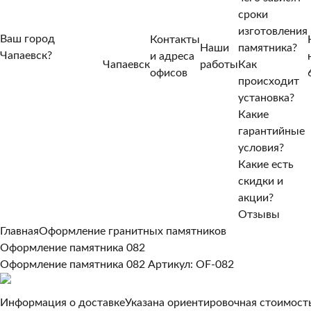
сроки
изготовления
Ваш город
Контакты
Наши
памятника?
Чапаевск?
и адреса
Чапаевск
работы
Как
Нет, другой
офисов
происходит
Да, верно
установка?
Какие
гарантийные
условия?
Какие есть
скидки и
акции?
Отзывы
Главная
Оформление гранитных памятников
Оформление памятника 082
Оформление памятника 082
Артикул: OF-082
Информация о доставке
Указана ориентировочная стоимость