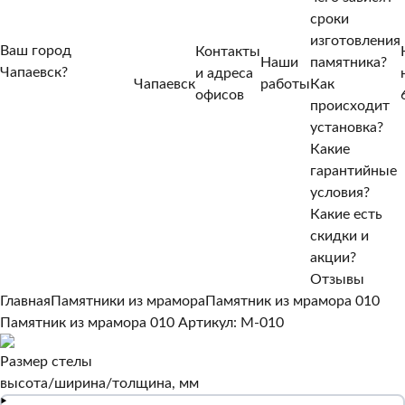
сроки
изготовления
Ваш город
Контакты
Наши
памятника?
Чапаевск?
и адреса
Чапаевск
работы
Как
Нет, другой
офисов
происходит
Да, верно
установка?
Какие
гарантийные
условия?
Какие есть
скидки и
акции?
Отзывы
Главная
Памятники из мрамора
Памятник из мрамора 010
Памятник из мрамора 010
Артикул: M-010
Размер стелы
высота/ширина/толщина, мм