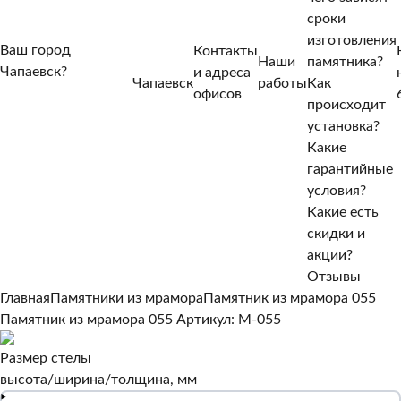
сроки
изготовления
Ваш город
Контакты
Наши
памятника?
Чапаевск?
и адреса
Чапаевск
работы
Как
Нет, другой
офисов
происходит
Да, верно
установка?
Какие
гарантийные
условия?
Какие есть
скидки и
акции?
Отзывы
Главная
Памятники из мрамора
Памятник из мрамора 055
Памятник из мрамора 055
Артикул: M-055
Размер стелы
высота/ширина/толщина, мм