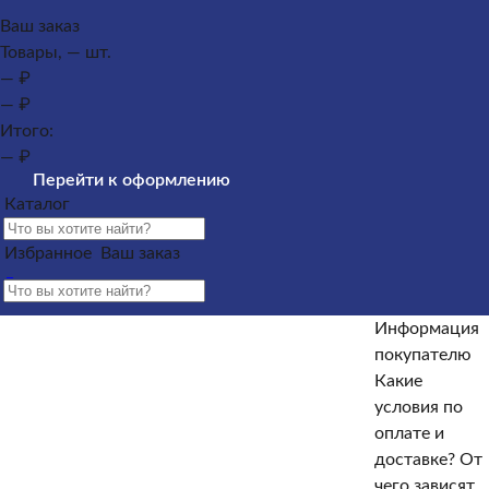
Каталог
Ваш заказ
Товары, — шт.
Памятники из гранита
Памятники из мрамора
— ₽
Оформление гранитных памятников
Металлические
— ₽
кресты
Услуги
Облицовка
Ограды
Вазы
Столы и
Итого:
лавочки
Щебень на могилу
— ₽
Контакты и адреса офисов
Наши работы
Информация
Перейти к оформлению
покупателю
Информация покупателю
Какие условия по
Каталог
оплате и доставке?
От чего зависят сроки изготовления
памятника?
Как происходит установка?
Какие
Избранное
Ваш заказ
гарантийные условия?
Какие есть скидки и акции?
Отзывы
Информация
Информация покупателю
покупателю
Какие
Какие условия по оплате и доставке?
От чего зависят
условия по
сроки изготовления памятника?
Как происходит
оплате и
установка?
Какие гарантийные условия?
Какие есть
доставке?
От
скидки и акции?
Отзывы
чего зависят