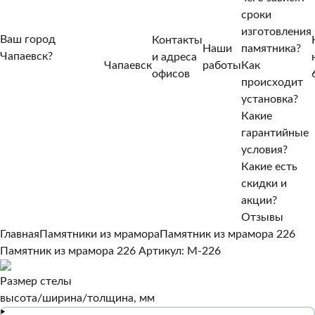
сроки
изготовления
Ваш город
Контакты
Наши
памятника?
Чапаевск?
и адреса
Чапаевск
работы
Как
Нет, другой
офисов
происходит
Да, верно
установка?
Какие
гарантийные
условия?
Какие есть
скидки и
акции?
Отзывы
Главная
Памятники из мрамора
Памятник из мрамора 226
Памятник из мрамора 226
Артикул: M-226
Размер стелы
высота/ширина/толщина, мм