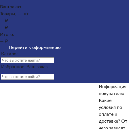
Каталог
Ваш заказ
Товары, — шт.
Памятники из гранита
Памятники из мрамора
— ₽
Оформление гранитных памятников
Металлические
— ₽
кресты
Услуги
Облицовка
Ограды
Вазы
Столы и
Итого:
лавочки
Щебень на могилу
— ₽
Контакты и адреса офисов
Наши работы
Информация
Перейти к оформлению
покупателю
Информация покупателю
Какие условия по
Каталог
оплате и доставке?
От чего зависят сроки изготовления
памятника?
Как происходит установка?
Какие
Избранное
Ваш заказ
гарантийные условия?
Какие есть скидки и акции?
Отзывы
Информация
Информация покупателю
покупателю
Какие
Какие условия по оплате и доставке?
От чего зависят
условия по
сроки изготовления памятника?
Как происходит
оплате и
установка?
Какие гарантийные условия?
Какие есть
доставке?
От
скидки и акции?
Отзывы
чего зависят