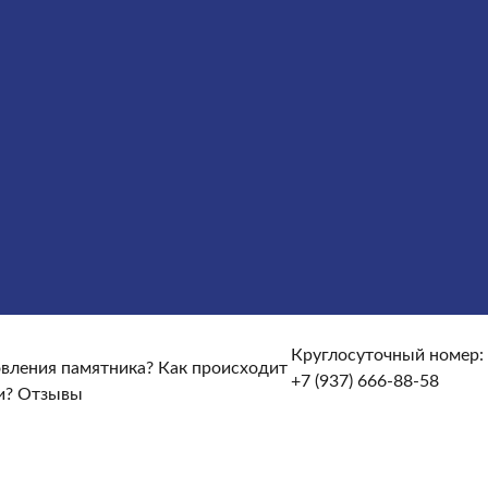
ги
Облицовка
Ограды
Вазы
Столы и лавочки
Щебень на
те и доставке?
От чего зависят сроки изготовления
кие гарантийные условия?
Какие есть скидки и акции?
Круглосуточный номер:
товления памятника?
Как происходит
+7 (937) 666-88-58
и?
Отзывы