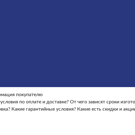
ение гранитных памятников
Металлические кресты
Услу
окупателю
Информация покупателю
Какие условия по опла
ые условия?
Какие есть скидки и акции?
Отзывы
оки изготовления памятника?
Как происходит установка?
Ка
мация покупателю
 условия по оплате и доставке?
От чего зависят сроки изго
овка?
Какие гарантийные условия?
Какие есть скидки и акци