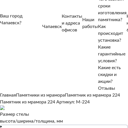
сроки
изготовления
Ваш город
Контакты
Наши
памятника?
Чапаевск?
и адреса
Чапаевск
работы
Как
Нет, другой
офисов
происходит
Да, верно
установка?
Какие
гарантийные
условия?
Какие есть
скидки и
акции?
Отзывы
Главная
Памятники из мрамора
Памятник из мрамора 224
Памятник из мрамора 224
Артикул: M-224
Размер стелы
высота/ширина/толщина, мм