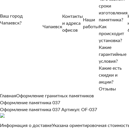
сроки
изготовления
Ваш город
Контакты
Наши
памятника?
Чапаевск?
и адреса
Чапаевск
работы
Как
Нет, другой
офисов
происходит
Да, верно
установка?
Какие
гарантийные
условия?
Какие есть
скидки и
акции?
Отзывы
Главная
Оформление гранитных памятников
Оформление памятника 037
Оформление памятника 037
Артикул: OF-037
Информация о доставке
Указана ориентировочная стоимость